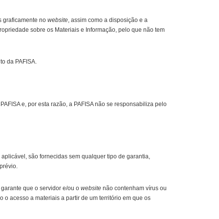
s graficamente no
website
, assim como a disposição e a
 propriedade sobre os Materiais e Informação, pelo que não tem
ito da PAFISA.
AFISA e, por esta razão, a PAFISA não se responsabiliza pelo
aplicável, são fornecidas sem qualquer tipo de garantia,
prévio.
garante que o servidor e/ou o
website
não contenham vírus ou
 o acesso a materiais a partir de um território em que os