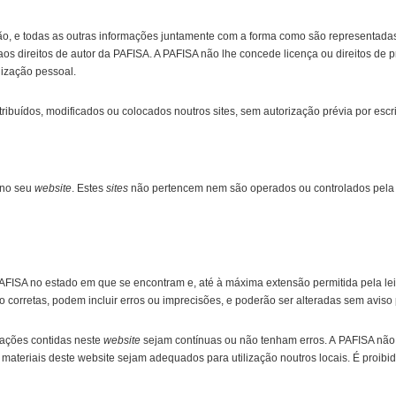
ção, e todas as outras informações juntamente com a forma como são representada
s aos direitos de autor da PAFISA. A PAFISA não lhe concede licença ou direitos de
ilização pessoal.
ibuídos, modificados ou colocados noutros sites, sem autorização prévia por escr
 no seu
website
. Estes
sites
não pertencem nem são operados ou controlados pela P
AFISA no estado em que se encontram e, até à máxima extensão permitida pela lei 
 corretas, podem incluir erros ou imprecisões, e poderão ser alteradas sem aviso 
cações contidas neste
website
sejam contínuas ou não tenham erros. A PAFISA não 
ateriais deste website sejam adequados para utilização noutros locais. É proibido