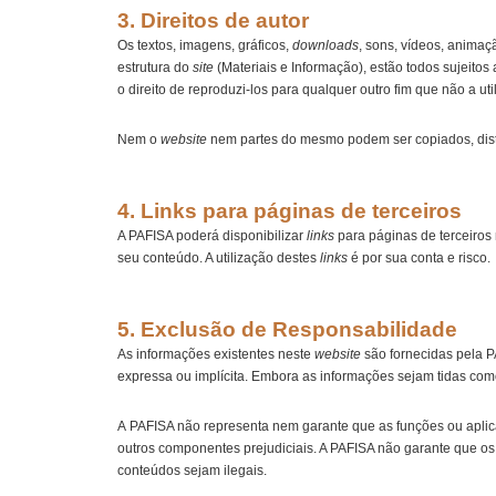
3. Direitos de autor
Os textos, imagens, gráficos,
downloads
, sons, vídeos, anima
estrutura do
site
(Materiais e Informação), estão todos sujeito
o direito de reproduzi-los para qualquer outro fim que não a ut
Nem o
website
nem partes do mesmo podem ser copiados, distr
4. Links para páginas de terceiros
A PAFISA poderá disponibilizar
links
para páginas de terceiros
seu conteúdo. A utilização destes
links
é por sua conta e risco.
5. Exclusão de Responsabilidade
As informações existentes neste
website
são fornecidas pela P
expressa ou implícita. Embora as informações sejam tidas como
A PAFISA não representa nem garante que as funções ou apli
outros componentes prejudiciais. A PAFISA não garante que os m
conteúdos sejam ilegais.