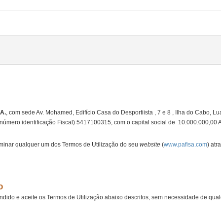
A.
, com sede Av. Mohamed, Edifício Casa do Desportiista , 7 e 8 , Ilha do Cabo, L
número identificação Fiscal) 5417100315, com o capital social de 10.000.000,00 
iminar qualquer um dos Termos de Utilização do seu
website
(
www.pafisa.com
) atr
o
reendido e aceite os Termos de Utilização abaixo descritos, sem necessidade de qua