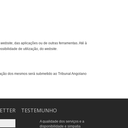
o
website
, das aplicações ou de outras ferramentas. Até à
ssibilidade de utilização, do
website
.
retação dos mesmos será submetido ao Tribunal Angolano
ETTER
TESTEMUNHO
A qualidade dos serviços e a
disponibilidade e simpatia